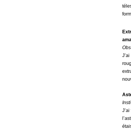
téle
form
Ext
ama
Obs
J’ai
roug
extr
nouv
Ast
Inst
J’ai
l’as
éta