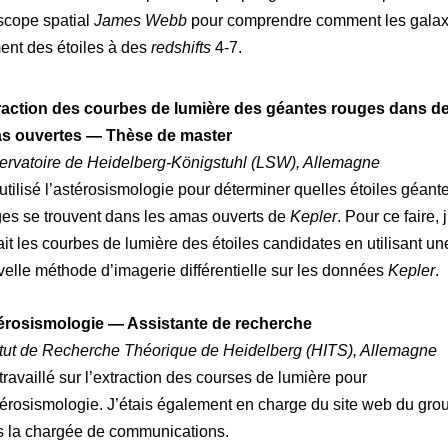
scope spatial
James Webb
pour comprendre comment les galax
ent des étoiles à des
redshifts
4-7.
raction des courbes de lumière des géantes rouges dans d
s ouvertes — Thèse de master
ervatoire de Heidelberg-Königstuhl (LSW), Allemagne
 utilisé l’astérosismologie pour déterminer quelles étoiles géant
es se trouvent dans les amas ouverts de
Kepler
. Pour ce faire, j
ait les courbes de lumière des étoiles candidates en utilisant un
elle méthode d’imagerie différentielle sur les données
Kepler
.
érosismologie — Assistante de recherche
itut de Recherche Théorique de Heidelberg (HITS)
, Allemagne
 travaillé sur l’extraction des courses de lumière pour
térosismologie. J’étais également en charge du site web du grou
is la chargée de communications.