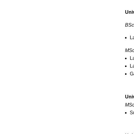
Uni
BSc
L
MSc
L
L
G
Uni
MSc
S