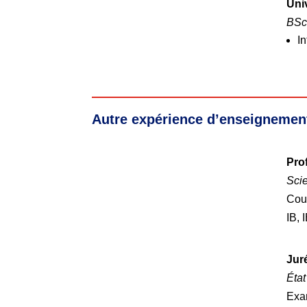
Uni
BSc
In
Autre expérience d’enseignemen
Pro
Scie
Cour
IB, 
Jur
Éta
Exam