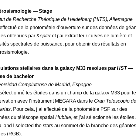
érosismologie — Stage
itut de Recherche Théorique de Heidelberg (HITS)
, Allemagne
 effectué de la photométrie d’ouverture sur des données de géa
ges obtenues par
Kepler
et j’ai extrait leur curves de lumière et
ités spectrales de puissance, pour obtenir des résultats en
rosismologie.
ulations stellaires dans la galaxy M33 resolues par
HST
—
se de bachelor
versidad Complutense de Madrid, Espagne
 sélectionné les étoiles dans un champ de la galaxy M33 pour le
ervation avev l’instrument MEGARA dans le
Gran Telescopio d
arias
. Pour cela, j’ai effectué de la photométrie PSF sur des
nées du téléscope spatial
Hubble
, et j’ai sélectionné les étoiles
ip and I selected the stars au sommet de la branche des géante
ges (RGB).