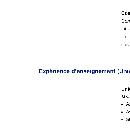
Cos
Cent
Init
coll
cos
Expérience d’enseignement (Univ
Uni
MSc
A
A
S