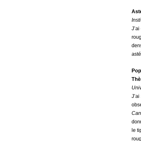
Ast
Inst
J’ai
rou
dens
asté
Pop
Thè
Uni
J’ai
obs
Can
don
le t
rou